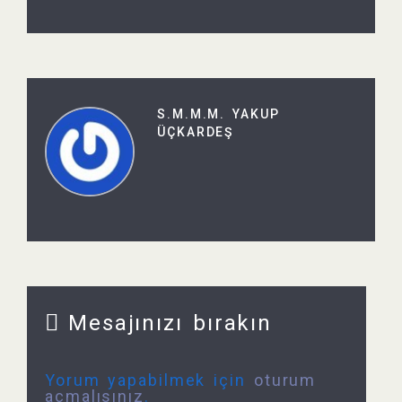
S.M.M.M. YAKUP
ÜÇKARDEŞ
Mesajınızı bırakın
Yorum yapabilmek için
oturum
açmalısınız
.