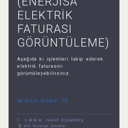
(ENERJİSA
ELEKTRİK
FATURASI
GÖRÜNTÜLEME)
Aşağıda ki işlemleri takip ederek
elektrik faturasını
görüntüleyebilirsiniz.
Post Views:
76
S.M.M.M. YAKUP ÜÇKARDEŞ
Sık Sorulan Sorular