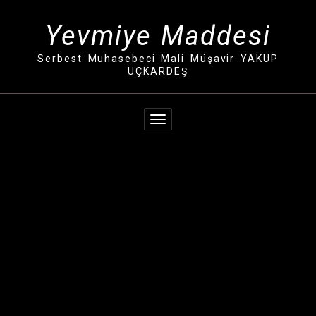
İçeriğe
geç
Yevmiye Maddesi
Serbest Muhasebeci Mali Müşavir YAKUP
ÜÇKARDEŞ
Navigasyonu değiştir