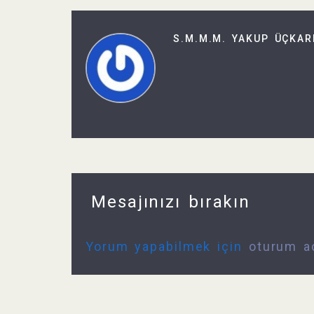
S.M.M.M. YAKUP ÜÇKAR
Mesajınızı bırakın
Yorum yapabilmek için
oturum a