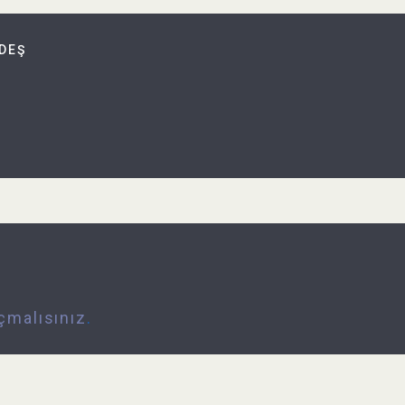
DEŞ
çmalısınız
.