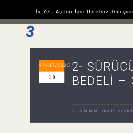
2- SÜRÜCÜ BEL
İş Yeri Açılışı İçin Ücretsiz Danışm
Ana sayfa
/
Makaleler
/
Eski Ehl
3
2- SÜRÜC
22/07/2025
BEDELİ – 
0
S.M.M.M. YAKUP ÜÇKAR