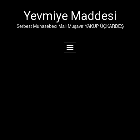
İçeriğe
geç
Yevmiye Maddesi
Serbest Muhasebeci Mali Müşavir YAKUP ÜÇKARDEŞ
Navigasyonu değiştir