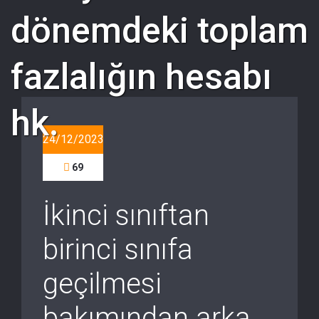
dönemdeki toplam
fazlalığın hesabı
hk.
24/12/2023
69
İkinci sınıftan
birinci sınıfa
geçilmesi
bakımından arka