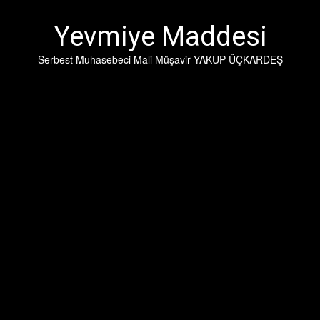
İçeriğe
geç
Yevmiye Maddesi
Serbest Muhasebeci Mali Müşavir YAKUP ÜÇKARDEŞ