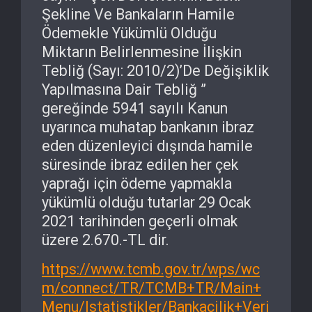
Şekline Ve Bankaların Hamile
Ödemekle Yükümlü Olduğu
Miktarın Belirlenmesine İlişkin
Tebliğ (Sayı: 2010/2)’De Değişiklik
Yapılmasına Dair Tebliğ ”
gereğinde 5941 sayılı Kanun
uyarınca muhatap bankanın ibraz
eden düzenleyici dışında hamile
süresinde ibraz edilen her çek
yaprağı için ödeme yapmakla
yükümlü olduğu tutarlar 29 Ocak
2021 tarihinden geçerli olmak
üzere 2.670.-TL dir.
https://www.tcmb.gov.tr/wps/wc
m/connect/TR/TCMB+TR/Main+
Menu/Istatistikler/Bankacilik+Veri