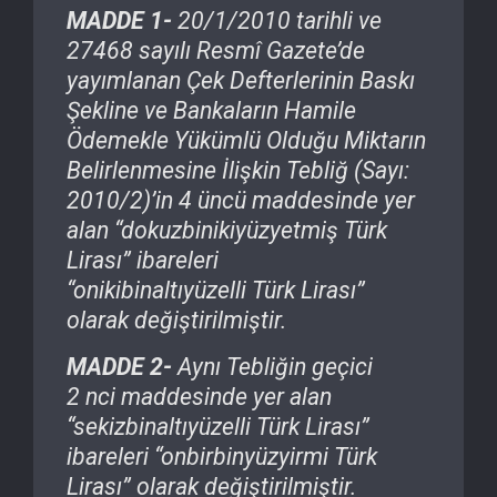
MADDE 1-
20/1/2010
tarihli ve
27468 sayılı Resmî Gazete’de
yayımlanan Çek Defterlerinin Baskı
Şekline ve Bankaların Hamile
Ödemekle Yükümlü Olduğu Miktarın
Belirlenmesine İlişkin Tebliğ (Sayı:
2010/2)’in 4 üncü maddesinde yer
alan “
dokuzbinikiyüzyetmiş
Türk
Lirası” ibareleri
“
onikibinaltıyüzelli
Türk Lirası”
olarak değiştirilmiştir.
MADDE 2-
Aynı Tebliğin geçici
2
nci
maddesinde yer alan
“
sekizbinaltıyüzelli
Türk Lirası”
ibareleri “
onbirbinyüzyirmi
Türk
Lirası” olarak değiştirilmiştir.