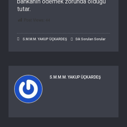
bankanın ödemek zorunda olduğu
tutar.
Post Views:
44
S.M.M.M. YAKUP ÜÇKARDEŞ
Sık Sorulan Sorular
S.M.M.M. YAKUP ÜÇKARDEŞ