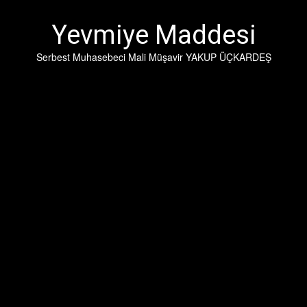
İçeriğe
geç
Yevmiye Maddesi
Serbest Muhasebeci Mali Müşavir YAKUP ÜÇKARDEŞ