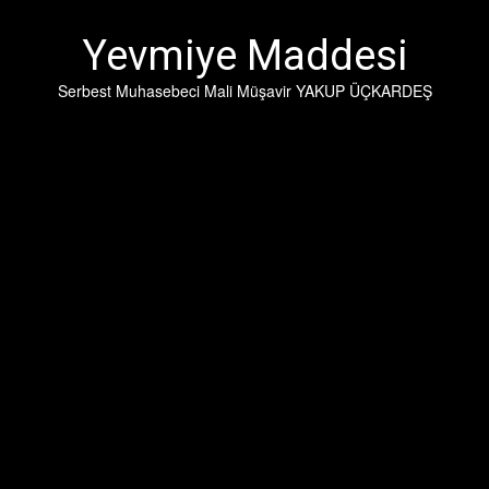
İçeriğe
geç
Yevmiye Maddesi
Serbest Muhasebeci Mali Müşavir YAKUP ÜÇKARDEŞ