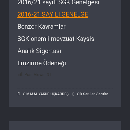
2016/21 sayılı SGK Genelgesi
2016-21 SAYILI GENELGE
Benzer Kavramlar
SGK önemli mevzuat Kaysis
Analık Sigortası
Emzirme Ödeneği
Post Views:
31
S.M.M.M. YAKUP ÜÇKARDEŞ
Sık Sorulan Sorular