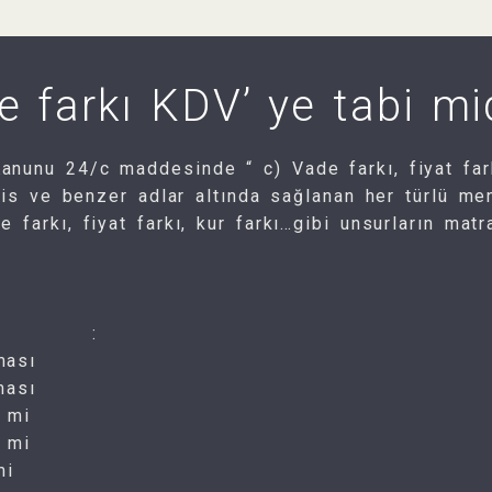
e farkı KDV’ ye tabi mi
nunu 24/c maddesinde “ c) Vade farkı, fiyat farkı
rvis ve benzer adlar altında sağlanan her türlü me
 farkı, fiyat farkı, kur farkı…gibi unsurların mat
mlar :
ması
ması
 mi
i mi
mi