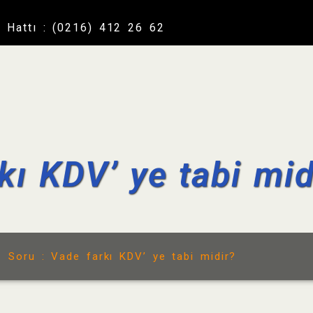
a Hattı : (0216) 412 26 62
kı KDV’ ye tabi mid
/
Soru : Vade farkı KDV’ ye tabi midir?