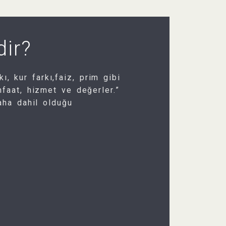
dir?
, kur farkı,faiz, prim gibi
nfaat, hizmet ve değerler.”
raha dahil olduğu