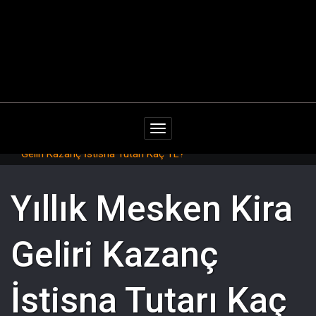
Navigasyonu değiştir
Ana sayfa
/
Sık Sorulan Sorular
/
Yıllık Mesken Kira
Geliri Kazanç İstisna Tutarı Kaç TL?
Yıllık Mesken Kira
Geliri Kazanç
İstisna Tutarı Kaç