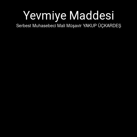
İçeriğe
geç
Yevmiye Maddesi
Serbest Muhasebeci Mali Müşavir YAKUP ÜÇKARDEŞ