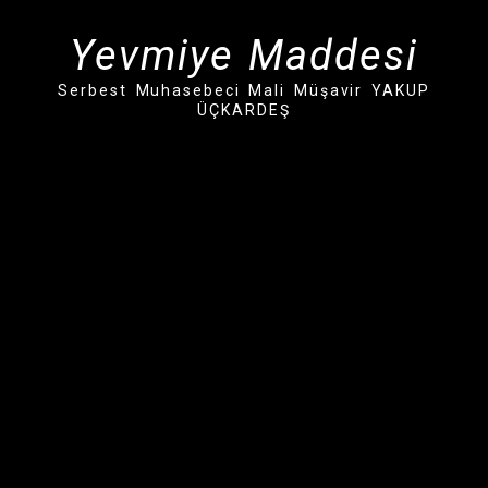
İçeriğe
geç
Yevmiye Maddesi
Serbest Muhasebeci Mali Müşavir YAKUP
ÜÇKARDEŞ