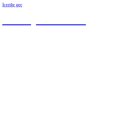
İçeriğe geç
Yevmiye Maddesi
Serbest Muhasebeci Mali Müşavir YAKUP ÜÇKARDEŞ