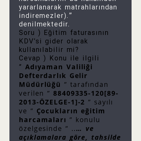
yararlanarak matrahlarından
indiremezler).
”
denilmektedir.
Soru ) Eğitim faturasının
KDV’si gider olarak
kullanılabilir mi?
Cevap ) Konu ile ilgili
Adıyaman Valiliği
”
Defterdarlık Gelir
Müdürlüğü
” tarafından
verilen ”
88409335-120[89-
2013-ÖZELGE-1]-2
” sayılı
ve ”
Ço
cukların eğitim
harcamaları
” konulu
özelgesinde ” ..
… ve
açıklamalara göre, tahsilde