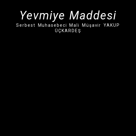
İçeriğe
geç
Yevmiye Maddesi
Serbest Muhasebeci Mali Müşavir YAKUP
ÜÇKARDEŞ