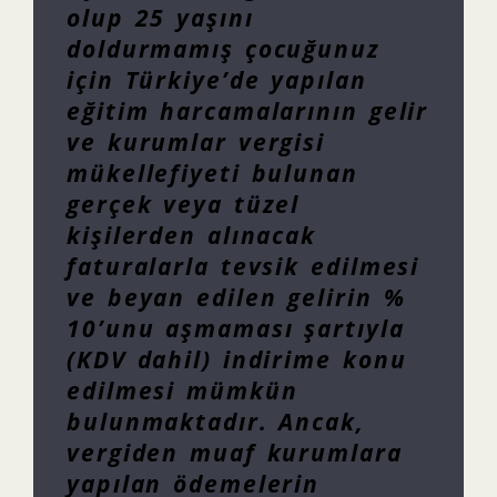
olup 25 yaşını
doldurmamış çocuğunuz
için Türkiye’de yapılan
eğitim harcamalarının gelir
ve kurumlar vergisi
mükellefiyeti bulunan
gerçek veya tüzel
kişilerden alınacak
faturalarla tevsik edilmesi
ve beyan edilen gelirin %
10’unu aşmaması şartıyla
(KDV dahil) indirime konu
edilmesi mümkün
bulunmaktadır. Ancak,
vergiden muaf kurumlara
yapılan ödemelerin