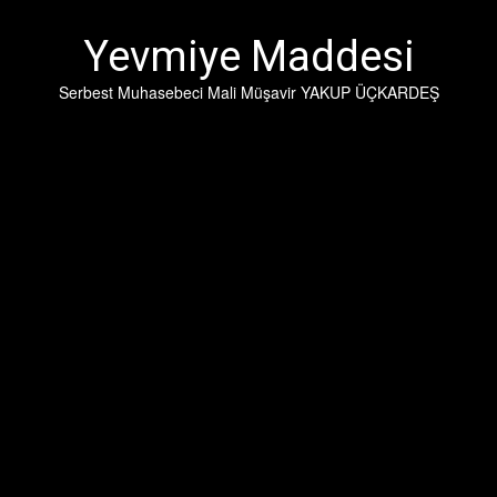
İçeriğe
geç
Yevmiye Maddesi
Serbest Muhasebeci Mali Müşavir YAKUP ÜÇKARDEŞ