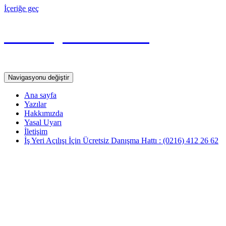
İçeriğe geç
Yevmiye Maddesi
Serbest Muhasebeci Mali Müşavir YAKUP ÜÇKARDEŞ
Navigasyonu değiştir
Ana sayfa
Yazılar
Hakkımızda
Yasal Uyarı
İletişim
İş Yeri Açılışı İçin Ücretsiz Danışma Hattı : (0216) 412 26 62