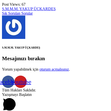
Post Views:
67
S.M.M.M. YAKUP ÜÇKARDEŞ
Sık Sorulan Sorular
S.M.M.M. YAKUP ÜÇKARDEŞ
Mesajınızı bırakın
Yorum yapabilmek için
oturum açmalısınız
.
acebook
Youtube
Tüm Hakları Saklıdır.
Yazışmayı Başlatın